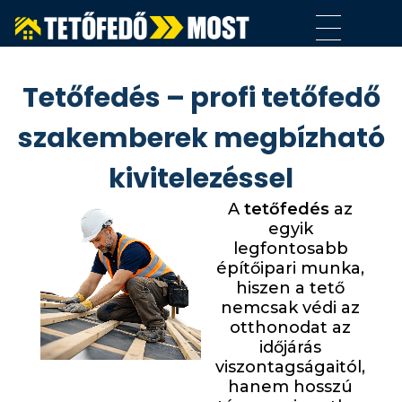
tetofedomost
Tetőfedő szakemberek tetőfedéshez, tetőjavításhoz és tetőfelújításhoz országszerte
Tetőfedés – profi tetőfedő
szakemberek megbízható
kivitelezéssel
A
tetőfedés
az
egyik
legfontosabb
építőipari munka,
hiszen a tető
nemcsak védi az
otthonodat az
időjárás
viszontagságaitól,
hanem hosszú