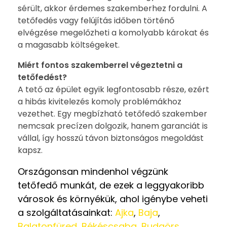
sérült, akkor érdemes szakemberhez fordulni. A
tetőfedés vagy felújítás időben történő
elvégzése megelőzheti a komolyabb károkat és
a magasabb költségeket.
Miért fontos szakemberrel végeztetni a
tetőfedést?
A tető az épület egyik legfontosabb része, ezért
a hibás kivitelezés komoly problémákhoz
vezethet. Egy megbízható tetőfedő szakember
nemcsak precízen dolgozik, hanem garanciát is
vállal, így hosszú távon biztonságos megoldást
kapsz.
Országonsan mindenhol végzünk
tetőfedő munkát, de ezek a leggyakoribb
városok és környékük, ahol igénybe veheti
a szolgáltatásainkat:
Ajka
,
Baja
,
Balatonfüred
,
Békéscsaba
,
Budaörs
,