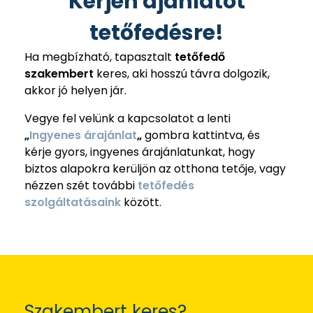
Kérjen ajánlatot
tetőfedésre!
Ha megbízható, tapasztalt
tetőfedő
szakembert
keres, aki hosszú távra dolgozik,
akkor jó helyen jár.
Vegye fel velünk a kapcsolatot a lenti
„
Ingyenes árajánlat
„
gombra kattintva, és
kérje gyors, ingyenes árajánlatunkat, hogy
biztos alapokra kerüljön az otthona tetője, vagy
nézzen szét további
tetőfedés
szolgáltatásaink
között.
Szakembert keres?