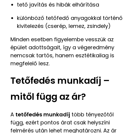
tető javítás és hibák elhárítása
különböző tetőfedő anyagokkal történő
kivitelezés (cserép, lemez, zsindely)
Minden esetben figyelembe vesszük az
épület adottságait, így a végeredmény
nemcsak tartós, hanem esztétikailag is
megfelelő lesz.
Tetőfedés munkadíj –
mitől függ az ár?
A
tetőfedés munkadíj
több tényezőtől
függ, ezért pontos árat csak helyszíni
felmérés után lehet meghatározni. Az ár