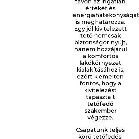
távon az ingatlan
értékét és
energiahatékonyságá
is meghatározza.
Egy jól kivitelezett
tető nemcsak
biztonságot nyújt,
hanem hozzájárul
a komfortos
lakókörnyezet
kialakításához is,
ezért kiemelten
fontos, hogy a
kivitelezést
tapasztalt
tetőfedő
szakember
végezze.
Csapatunk teljes
körű tetőfedési