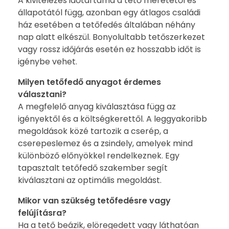
A kivitelezés időtartama a tető méretétől és
állapotától függ, azonban egy átlagos családi
ház esetében a tetőfedés általában néhány
nap alatt elkészül. Bonyolultabb tetőszerkezet
vagy rossz időjárás esetén ez hosszabb időt is
igénybe vehet.
Milyen tetőfedő anyagot érdemes
választani?
A megfelelő anyag kiválasztása függ az
igényektől és a költségkerettől. A leggyakoribb
megoldások közé tartozik a cserép, a
cserepeslemez és a zsindely, amelyek mind
különböző előnyökkel rendelkeznek. Egy
tapasztalt tetőfedő szakember segít
kiválasztani az optimális megoldást.
Mikor van szükség tetőfedésre vagy
felújításra?
Ha a tető beázik, elöregedett vagy láthatóan