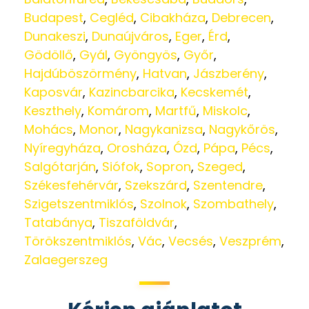
Budapest
,
Cegléd
,
Cibakháza
,
Debrecen
,
Dunakeszi
,
Dunaújváros
,
Eger
,
Érd
,
Gödöllő
,
Gyál
,
Gyöngyös
,
Győr
,
Hajdúböszörmény
,
Hatvan
,
Jászberény
,
Kaposvár
,
Kazincbarcika
,
Kecskemét
,
Keszthely
,
Komárom
,
Martfű
,
Miskolc
,
Mohács
,
Monor
,
Nagykanizsa
,
Nagykőrös
,
Nyíregyháza
,
Orosháza
,
Ózd
,
Pápa
,
Pécs
,
Salgótarján
,
Siófok
,
Sopron
,
Szeged
,
Székesfehérvár
,
Szekszárd
,
Szentendre
,
Szigetszentmiklós
,
Szolnok
,
Szombathely
,
Tatabánya
,
Tiszaföldvár
,
Törökszentmiklós
,
Vác
,
Vecsés
,
Veszprém
,
Zalaegerszeg