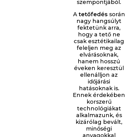
szempontjából.
A
tetőfedés
során
nagy hangsúlyt
fektetünk arra,
hogy a tető ne
csak esztétikailag
feleljen meg az
elvárásoknak,
hanem hosszú
éveken keresztül
ellenálljon az
időjárási
hatásoknak is.
Ennek érdekében
korszerű
technológiákat
alkalmazunk, és
kizárólag bevált,
minőségi
anyagokkal