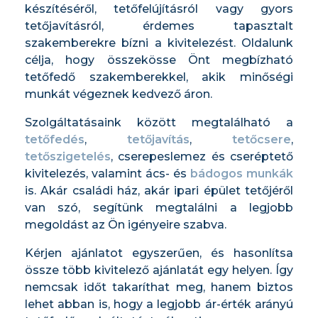
készítéséről, tetőfelújításról vagy gyors
tetőjavításról, érdemes tapasztalt
szakemberekre bízni a kivitelezést. Oldalunk
célja, hogy összekösse Önt megbízható
tetőfedő szakemberekkel, akik minőségi
munkát végeznek kedvező áron.
Szolgáltatásaink között megtalálható a
tetőfedés
,
tetőjavítás
,
tetőcsere
,
tetőszigetelés
, cserepeslemez és cseréptető
kivitelezés, valamint ács- és
bádogos munkák
is. Akár családi ház, akár ipari épület tetőjéről
van szó, segítünk megtalálni a legjobb
megoldást az Ön igényeire szabva.
Kérjen ajánlatot egyszerűen, és hasonlítsa
össze több kivitelező ajánlatát egy helyen. Így
nemcsak időt takaríthat meg, hanem biztos
lehet abban is, hogy a legjobb ár-érték arányú