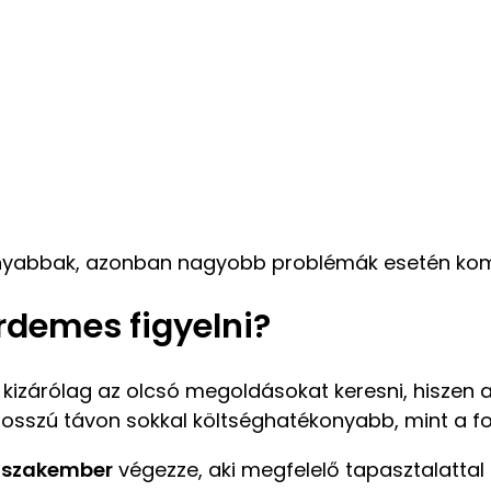
sonyabbak, azonban nagyobb problémák esetén kom
érdemes figyelni?
zárólag az olcsó megoldásokat keresni, hiszen a
s hosszú távon sokkal költséghatékonyabb, mint a f
 szakember
végezze, aki megfelelő tapasztalattal 