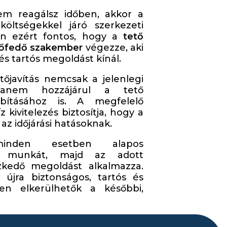
m reagálsz időben, akkor a
 költségekkel járó szerkezeti
pen ezért fontos, hogy a
tető
tőfedő szakember
végezze, aki
és tartós megoldást kínál.
tőjavítás nemcsak a jelenlegi
hanem hozzájárul a tető
bításához is. A megfelelő
 kivitelezés biztosítja, hogy a
 az időjárási hatásoknak.
minden esetben alapos
 a munkát, majd az adott
zkedő megoldást alkalmazza.
 újra biztonságos, tartós és
en elkerülhetők a későbbi,