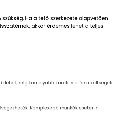
an szükség. Ha a tető szerkezete alapvetően
isszatérnek, akkor érdemes lehet a teljes
k
sóbb lehet, míg komolyabb károk esetén a költségek
s elvégezhetők. Komplexebb munkák esetén a