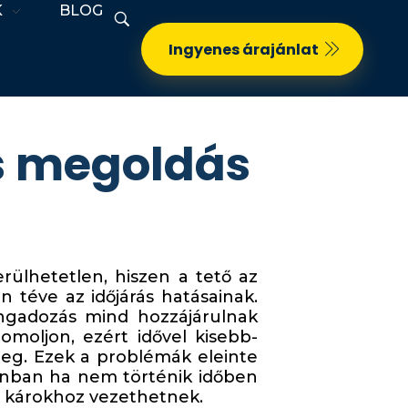
K
BLOG
Ingyenes árajánlat
ós megoldás
rülhetetlen, hiszen a tető az
n téve az időjárás hatásainak.
ingadozás mind hozzájárulnak
omoljon, ezért idővel kisebb-
eg. Ezek a problémák eleinte
zonban ha nem történik időben
 károkhoz vezethetnek.