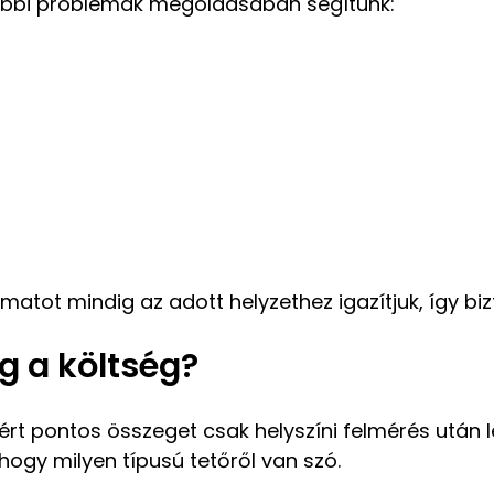
lábbi problémák megoldásában segítünk:
yamatot mindig az adott helyzethez igazítjuk, így b
gg a költség?
zért pontos összeget csak helyszíni felmérés után
 hogy milyen típusú tetőről van szó.