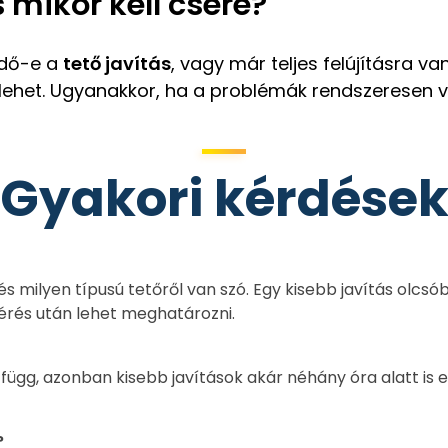
s mikor kell csere?
ndő-e a
tető javítás
, vagy már teljes felújításra v
 lehet. Ugyanakkor, ha a problémák rendszeresen v
Gyakori kérdése
 és milyen típusú tetőről van szó. Egy kisebb javítás olc
érés után lehet meghatározni.
 függ, azonban kisebb javítások akár néhány óra alatt i
?