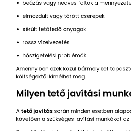
beázás vagy nedves foltok a mennyezet
elmozdult vagy törött cserepek
sérült tetőfedő anyagok
rossz vízelvezetés
hőszigetelési problémák
Amennyiben ezek közül bármelyiket tapaszt
költségektől kímélhet meg.
Milyen tető javítási mun
A
tető javítás
során minden esetben alapos 
követően a szükséges javítási munkákat az a