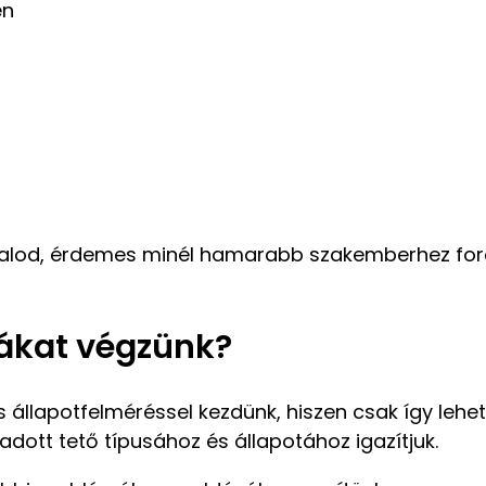
en
alod, érdemes minél hamarabb szakemberhez fordu
kákat végzünk?
állapotfelméréssel kezdünk, hiszen csak így lehet
dott tető típusához és állapotához igazítjuk.