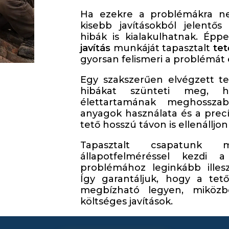
Ha ezekre a problémákra ne
kisebb javításokból jelentős
hibák is kialakulhatnak. Ép
javítás
munkáját tapasztalt
te
gyorsan felismeri a problémát 
Egy szakszerűen elvégzett te
hibákat szünteti meg, 
élettartamának meghosszab
anyagok használata és a precíz
tető hosszú távon is ellenálljon
Tapasztalt csapatunk 
állapotfelméréssel kezdi
problémához leginkább illes
Így garantáljuk, hogy a tető
megbízható legyen, miközb
költséges javítások.