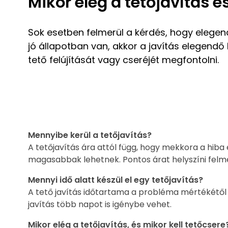
Mikor elég a tetőjavítás é
Sok esetben felmerül a kérdés, hogy elege
jó állapotban van, akkor a javítás elegendő
tető felújítását vagy cseréjét megfontolni.
Mennyibe kerül a tetőjavítás?
A tetőjavítás ára attól függ, hogy mekkora a hiba
magasabbak lehetnek. Pontos árat helyszíni felm
Mennyi idő alatt készül el egy tetőjavítás?
A tető javítás időtartama a probléma mértékétől
javítás több napot is igénybe vehet.
Mikor elég a tetőjavítás, és mikor kell tetőcsere