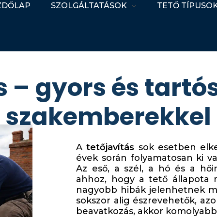
ZDŐLAP
SZOLGÁLTATÁSOK
TETŐ TÍPUSO
s – gyors és tart
szakemberekkel
A
tetőjavítás
sok esetben elke
évek során folyamatosan ki va
Az eső, a szél, a hó és a hő
ahhoz, hogy a tető állapota r
nagyobb hibák jelenhetnek m
sokszor alig észrevehetők, a
beavatkozás, akkor komolyabb