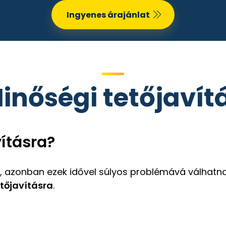
Ingyenes árajánlat
inőségi tetőjavít
ításra?
k, azonban ezek idővel súlyos problémává válhatnak.
etőjavításra
.