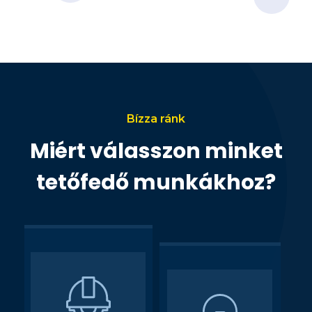
t
e
ő
t
f
ő
e
c
d
s
é
e
s
r
e
Bízza ránk
Miért válasszon minket
tetőfedő munkákhoz?