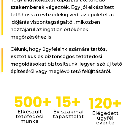
szakemberek
végezzék. Egy jól elkészített
tető hosszú évtizedekig védi az épületet az
időjárás viszontagságaitól, miközben
hozzájárul az ingatlan értékének
megőrzéséhez is.
Célunk, hogy ügyfeleink számára
tartós,
esztétikus és biztonságos tetőfedési
megoldásokat
biztosítsunk, legyen szó új tető
építéséről vagy meglévő tető felújításáról.
500
+
15
+
120
+
Elkészült
Év szakmai
Elégedett
tetőfedési
tapasztalat
ügyfél
munka
évente