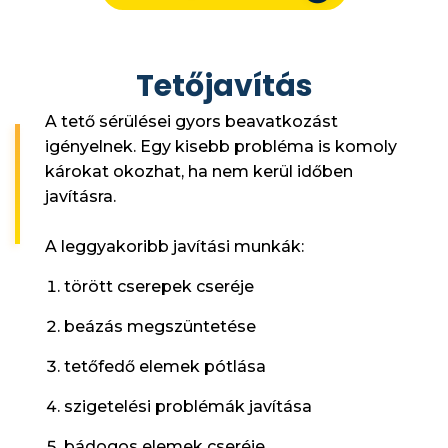
Tetőjavítás
A tető sérülései gyors beavatkozást
igényelnek. Egy kisebb probléma is komoly
károkat okozhat, ha nem kerül időben
javításra.
A leggyakoribb javítási munkák:
törött cserepek cseréje
beázás megszüntetése
tetőfedő elemek pótlása
szigetelési problémák javítása
bádogos elemek cseréje