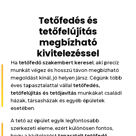
Tetőfedés és
tetőfelújítás
megbízható
kivitelezéssel
Ha
tetőfedő szakembert keresel
, aki precíz
munkát végez és hosszú távon megbízható
megoldást kínál, jó helyen jársz. Cégünk több
éves tapasztalattal vállal
tetőfedés,
tetőfelújítás és tetőjavítás
munkákat családi
házak, társasházak és egyéb épületek
esetében.
A tető az épület egyik legfontosabb
szerkezeti eleme, ezért különösen fontos,
hogy a kivitelezést
tapasztalt tetőfedő