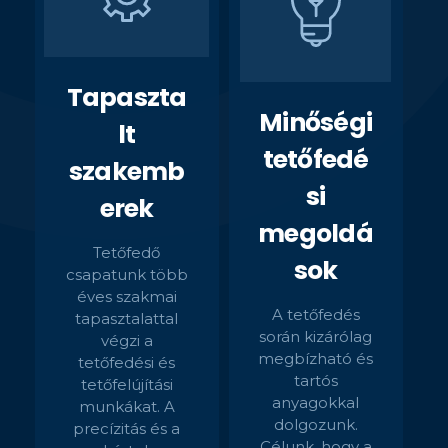
Tapaszta
Minőségi
lt
tetőfedé
szakemb
si
erek
megoldá
Tetőfedő
sok
csapatunk több
éves szakmai
A tetőfedés
tapasztalattal
során kizárólag
végzi a
megbízható és
tetőfedési és
tartós
tetőfelújítási
anyagokkal
munkákat. A
dolgozunk.
precízitás és a
Célunk, hogy a