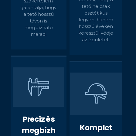
szakértelem
tető ne csak
garantálja, hogy
esztétikus
a tető hosszú
legyen, hanem
távon is
hosszú éveken
megbízható
keresztül védje
marad.
az épületet.
Precíz és
Komplet
megbízh