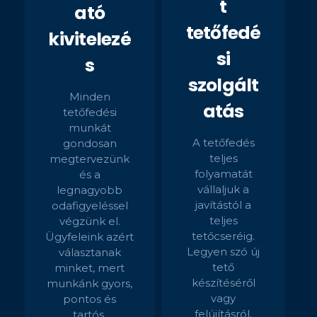
t
ató
tetőfedé
kivitelezé
si
s
szolgált
Minden
atás
tetőfedési
munkát
A tetőfedés
gondosan
teljes
megtervezünk
folyamatát
és a
vállaljuk a
legnagyobb
javítástól a
odafigyeléssel
teljes
végzünk el.
tetőcseréig.
Ügyfeleink azért
Legyen szó új
választanak
tető
minket, mert
készítéséről
munkánk gyors,
vagy
pontos és
felújításról,
tartós.