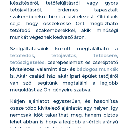
készítéséről, tetőfelújításról vagy gyors
tetőjavításról, érdemes tapasztalt
szakemberekre bízni a kivitelezést. Oldalunk
célja, hogy összekösse Önt megbízható
tetőfedő szakemberekkel, akik minőségi
munkát végeznek kedvező áron.
Szolgáltatásaink között megtalálható a
tetőfedés
,
tetőjavítás
,
tetőcsere
,
tetőszigetelés
, cserepeslemez és cseréptető
kivitelezés, valamint ács- és
bádogos munkák
is. Akár családi ház, akár ipari épület tetőjéről
van szó, segítünk megtalálni a legjobb
megoldást az Ön igényeire szabva.
Kérjen ajánlatot egyszerűen, és hasonlítsa
össze több kivitelező ajánlatát egy helyen. Így
nemcsak időt takaríthat meg, hanem biztos
lehet abban is, hogy a legjobb ár-érték arányú