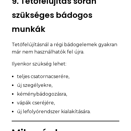
9. Tetőfelújítás során
szükséges bádogos
munkák
Tetőfelújításnál a régi bádogelemek gyakran
már nem használhatók fel újra.
Ilyenkor szükség lehet:
teljes csatornacserére,
új szegélyekre,
kéménybádogozásra,
vápák cseréjére,
új lefolyórendszer kialakítására.