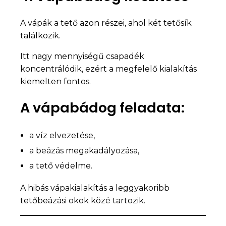
A vápák a tető azon részei, ahol két tetősík
találkozik.
Itt nagy mennyiségű csapadék
koncentrálódik, ezért a megfelelő kialakítás
kiemelten fontos.
A vápabádog feladata:
a víz elvezetése,
a beázás megakadályozása,
a tető védelme.
A hibás vápakialakítás a leggyakoribb
tetőbeázási okok közé tartozik.