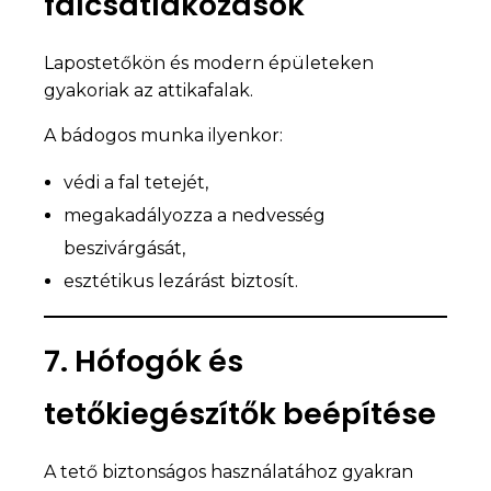
falcsatlakozások
Lapostetőkön és modern épületeken
gyakoriak az attikafalak.
A bádogos munka ilyenkor:
védi a fal tetejét,
megakadályozza a nedvesség
beszivárgását,
esztétikus lezárást biztosít.
7. Hófogók és
tetőkiegészítők beépítése
A tető biztonságos használatához gyakran