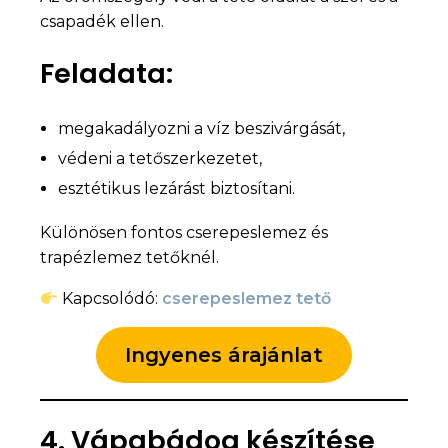
csapadék ellen.
Feladata:
megakadályozni a víz beszivárgását,
védeni a tetőszerkezetet,
esztétikus lezárást biztosítani.
Különösen fontos cserepeslemez és
trapézlemez tetőknél.
Kapcsolódó:
cserepeslemez tető
Ingyenes árajánlat
4. Vápabádog készítése