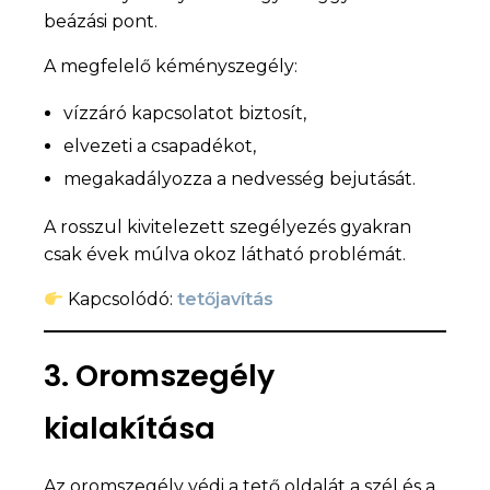
beázási pont.
A megfelelő kéményszegély:
vízzáró kapcsolatot biztosít,
elvezeti a csapadékot,
megakadályozza a nedvesség bejutását.
A rosszul kivitelezett szegélyezés gyakran
csak évek múlva okoz látható problémát.
Kapcsolódó:
tetőjavítás
3. Oromszegély
kialakítása
Az oromszegély védi a tető oldalát a szél és a