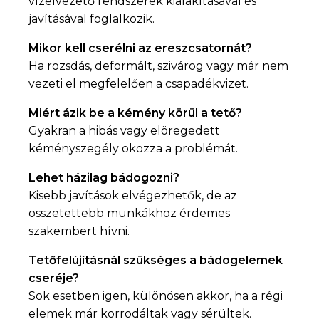
vízelvezető rendszerek kialakításával és
javításával foglalkozik.
Mikor kell cserélni az ereszcsatornát?
Ha rozsdás, deformált, szivárog vagy már nem
vezeti el megfelelően a csapadékvizet.
Miért ázik be a kémény körül a tető?
Gyakran a hibás vagy elöregedett
kéményszegély okozza a problémát.
Lehet házilag bádogozni?
Kisebb javítások elvégezhetők, de az
összetettebb munkákhoz érdemes
szakembert hívni.
Tetőfelújításnál szükséges a bádogelemek
cseréje?
Sok esetben igen, különösen akkor, ha a régi
elemek már korrodáltak vagy sérültek.