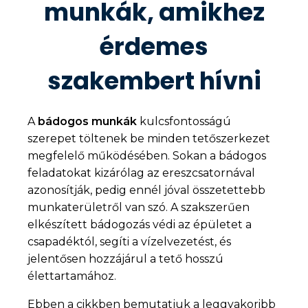
munkák, amikhez
érdemes
szakembert hívni
A
bádogos munkák
kulcsfontosságú
szerepet töltenek be minden tetőszerkezet
megfelelő működésében. Sokan a bádogos
feladatokat kizárólag az ereszcsatornával
azonosítják, pedig ennél jóval összetettebb
munkaterületről van szó. A szakszerűen
elkészített bádogozás védi az épületet a
csapadéktól, segíti a vízelvezetést, és
jelentősen hozzájárul a tető hosszú
élettartamához.
Ebben a cikkben bemutatjuk a leggyakoribb