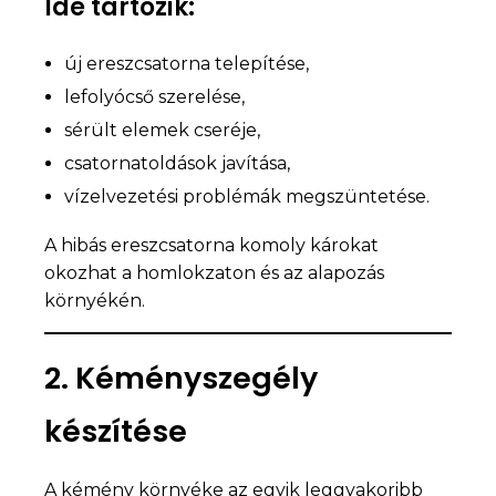
Ide tartozik:
új ereszcsatorna telepítése,
lefolyócső szerelése,
sérült elemek cseréje,
csatornatoldások javítása,
vízelvezetési problémák megszüntetése.
A hibás ereszcsatorna komoly károkat
okozhat a homlokzaton és az alapozás
környékén.
2. Kéményszegély
készítése
A kémény környéke az egyik leggyakoribb