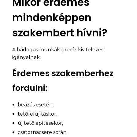
Mikor érdemes
mindenképpen
szakembert hívni?
A bádogos munkák precíz kivitelezést
igényelnek.
Érdemes szakemberhez
fordulni:
beázás esetén,
tetőfelújításkor,
új tető építésekor,
csatornacsere során,